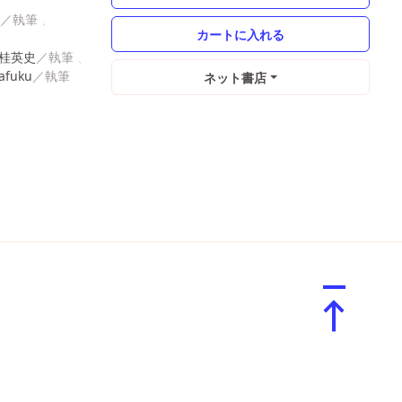
桂英史
afuku
ネット書店