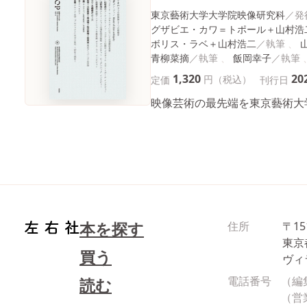
東京藝術大学大学院映像研究科
グザビエ・カワ＝トポール＋山村浩
ボリス・ラベ＋山村浩二
青柳菜摘
飯岡幸子
1,320
20
円（税込）
定価
刊行日
映像芸術の最先端を東京藝術大
本を探す
住所
〒15
東京
買う
ヴィ
電話番号
（編
読む
（営