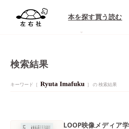
本を探す
買う
読む
検索結果
Ryuta Imafuku
キーワード［
］ の 検索結果
LOOP映像メディア学 V