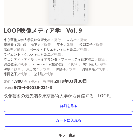
LOOP映像メディア学 Vol. 9
東京藝術大学大学院映像研究科
左右社
磯崎新＋高山明＋桂英史
英史
飯岡幸子
高山明
ポール・ドリエセン＋山村浩二
ライムント・クルメ＋山村浩二
ウェンディ・ティルビー＆アマンダ・フォービス＋山村浩二
諏訪敦彦
c-project（佐藤雅彦）
村田萌菜
蔣雯
東方悠平
伊阪柊
的場真唯
宇田敦子
古澤龍
1,980
2019年03月30日
円（税込）
定価
刊行日
978-4-86528-231-3
ISBN
映像芸術の最先端を東京藝術大学から発信する「LOOP」
詳細を見る
ネット書店