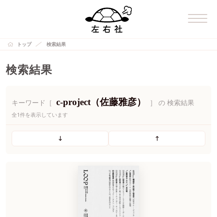
トップ
検索結果
検索結果
c-project（佐藤雅彦）
キーワード［
］ の 検索結果
全1件を表示しています