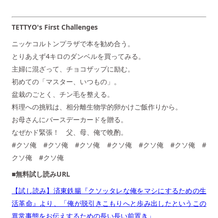
TETTYO's First Challenges
ニッケコルトンプラザで本を勧め合う。
とりあえず4キロのダンベルを買ってみる。
主婦に混ざって、チョコザップに励む。
初めての「マスター、いつもの」。
盆栽のごとく、チン毛を整える。
料理への挑戦は、相分離生物学的卵かけご飯作りから。
お母さんにバースデーカードを贈る。
なぜかド緊張！ 父、母、俺で晩酌。
#クソ俺 #クソ俺 #クソ俺 #クソ俺 #クソ俺 #クソ俺 #
クソ俺 #クソ俺
■無料試し読みURL
【試し読み】済東鉄腸『クソッタレな俺をマシにするための生
活革命』より、「俺が脱引きこもりへと歩み出したというこの
異常事態をお伝えするための長い長い前置き」