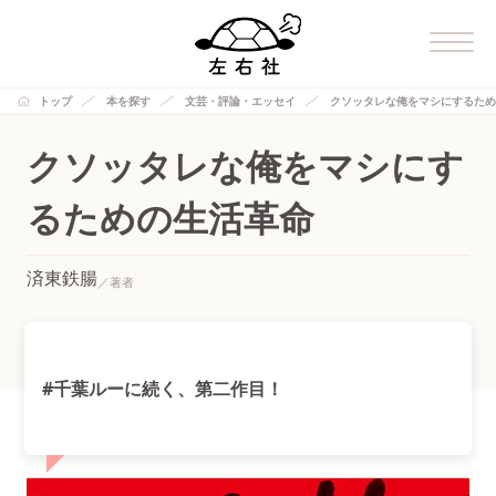
トップ
本を探す
文芸・評論・エッセイ
クソッタレな俺をマシにするため
クソッタレな俺をマシにす
るための生活革命
済東鉄腸
#千葉ルーに続く、第二作目！