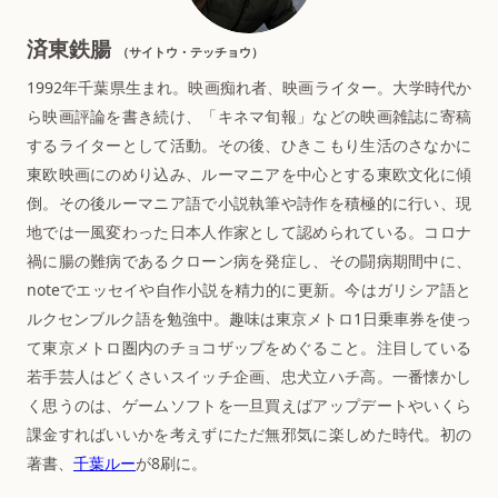
済東鉄腸
（サイトウ・テッチョウ）
1992年千葉県生まれ。映画痴れ者、映画ライター。大学時代か
ら映画評論を書き続け、「キネマ旬報」などの映画雑誌に寄稿
するライターとして活動。その後、ひきこもり生活のさなかに
東欧映画にのめり込み、ルーマニアを中心とする東欧文化に傾
倒。その後ルーマニア語で小説執筆や詩作を積極的に行い、現
地では一風変わった日本人作家として認められている。コロナ
禍に腸の難病であるクローン病を発症し、その闘病期間中に、
noteでエッセイや自作小説を精力的に更新。今はガリシア語と
ルクセンブルク語を勉強中。趣味は東京メトロ1日乗車券を使っ
て東京メトロ圏内のチョコザップをめぐること。注目している
若手芸人はどくさいスイッチ企画、忠犬立ハチ高。一番懐かし
く思うのは、ゲームソフトを一旦買えばアップデートやいくら
課金すればいいかを考えずにただ無邪気に楽しめた時代。初の
著書、
千葉ルー
が8刷に。