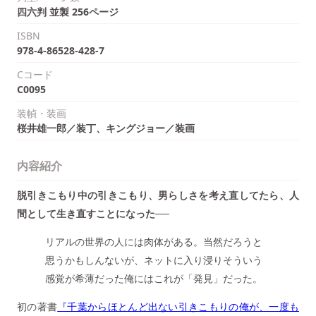
四六判 並製 256ページ
ISBN
978-4-86528-428-7
Cコード
C0095
装幀・装画
桜井雄一郎／装丁、キングジョー／装画
内容紹介
脱引きこもり中の引きこもり、男らしさを考え直してたら、人
間として生き直すことになった──
リアルの世界の人には肉体がある。当然だろうと
思うかもしんないが、ネットに入り浸りそういう
感覚が希薄だった俺にはこれが「発見」だった。
初の著書
『千葉からほとんど出ない引きこもりの俺が、一度も