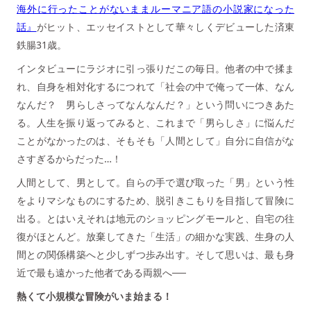
海外に行ったことがないままルーマニア語の小説家になった
話』
がヒット、エッセイストとして華々しくデビューした済東
鉄腸31歳。
インタビューにラジオに引っ張りだこの毎日。他者の中で揉ま
れ、自身を相対化するにつれて「社会の中で俺って一体、なん
なんだ？ 男らしさってなんなんだ？」という問いにつきあた
る。人生を振り返ってみると、これまで「男らしさ」に悩んだ
ことがなかったのは、そもそも「人間として」自分に自信がな
さすぎるからだった…！
人間として、男として。自らの手で選び取った「男」という性
をよりマシなものにするため、脱引きこもりを目指して冒険に
出る。とはいえそれは地元のショッピングモールと、自宅の往
復がほとんど。放棄してきた「生活」の細かな実践、生身の人
間との関係構築へと少しずつ歩み出す。そして思いは、最も身
近で最も遠かった他者である両親へ──
熱くて小規模な冒険がいま始まる！