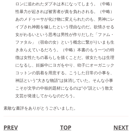
ロンに追われたダプネは木になってしまう。（中略）
性暴力が起きれば被害者が責を負わされる。（中略）
あのメドゥーサが化け物に変えられたのも、男神にレ
イプされ神殿を穢したという理由なのだ。欲情させる
女がわるいという思考は男性が作りだした「ファム・
ファタル」（宿命の女）という概念に繋がりいまも生
き永らえているだろう。（中略）本書のもう一つの特
徴は女性たちの暮らしを描くことだ。彼女たちは生理
になるし、妊娠中にヨガをやり、幼子にオーガニック
コットンの肌着を用意する。こうした日常の小事を、
神話という“大きな物語”は抹消していた。そんな小事
こそが文学の中核的題材になるのは“小”説という散文
文芸が発達してからなのだろう。
素敵な書評をありがとうございました。
PREV
TOP
NEXT