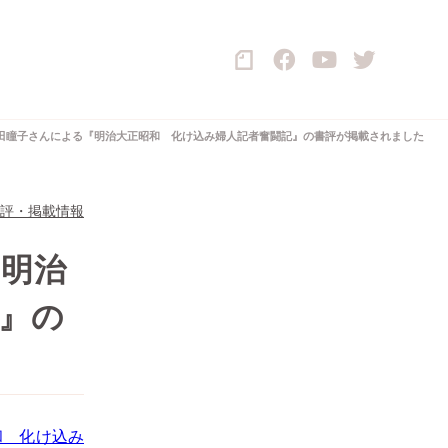
田瞳子さんによる『明治大正昭和 化け込み婦人記者奮闘記』の書評が掲載されました
評・掲載情報
『明治
』の
和 化け込み