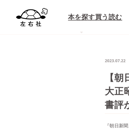
本を探す
買う
読む
2023.07.22
【朝
大正
書評
『朝日新聞