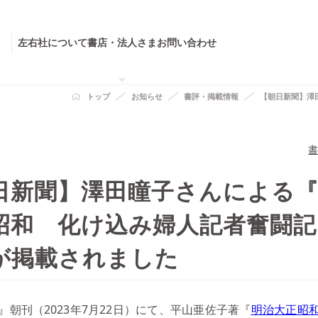
左右社について
書店・法人さま
お問い合わせ
トップ
お知らせ
書評・掲載情報
【朝日新聞】澤
書
日新聞】澤田瞳子さんによる
昭和 化け込み婦人記者奮闘記
が掲載されました
』朝刊（2023年7月22日）にて、平山亜佐子著『
明治大正昭