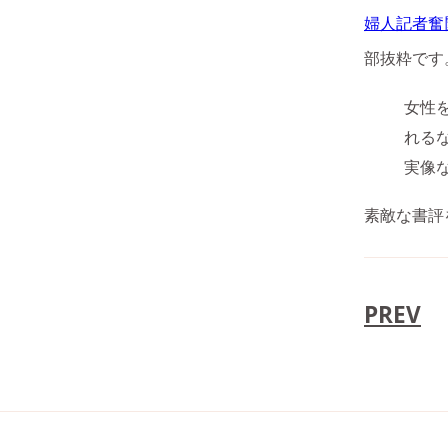
婦人記者奮
部抜粋です
女性
れる
実像
素敵な書評
PREV