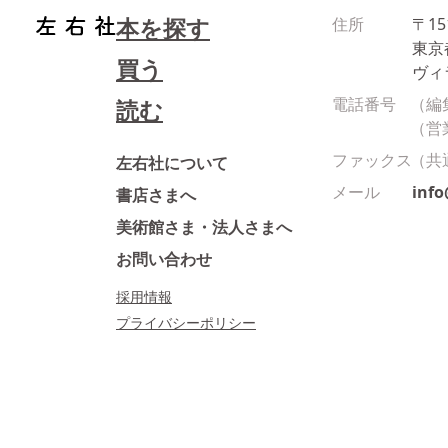
本を探す
住所
〒15
東京
買う
ヴィ
電話番号
（編
読む
（営
ファックス
（共
左右社について
メール
inf
書店さまへ
美術館さま・法人さまへ
お問い合わせ
採用情報
プライバシーポリシー