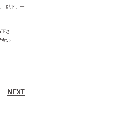
。 以下、一
修正さ
記者の
NEXT