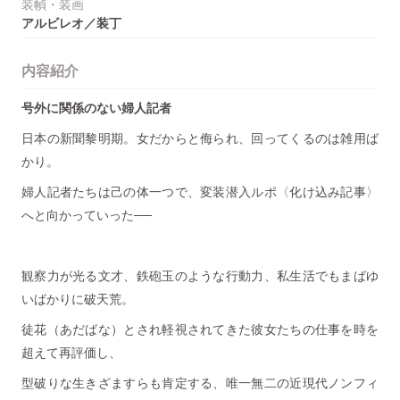
装幀・装画
アルビレオ／装丁
内容紹介
号外に関係のない婦人記者
日本の新聞黎明期。女だからと侮られ、回ってくるのは雑用ば
かり。
婦人記者たちは己の体一つで、変装潜入ルポ〈化け込み記事〉
へと向かっていった──
観察力が光る文才、鉄砲玉のような行動力、私生活でもまばゆ
いばかりに破天荒。
徒花（あだばな）とされ軽視されてきた彼女たちの仕事を時を
超えて再評価し、
型破りな生きざますらも肯定する、唯一無二の近現代ノンフィ