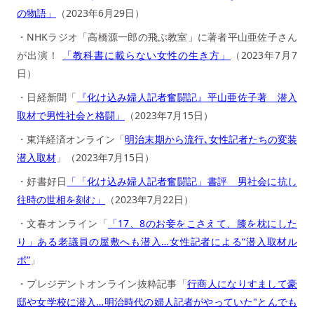
の物語」
（2023年6月29日）
・NHKラジオ「高橋源一郎の飛ぶ教室」に著者平山亜佐子さん
が出演！
「教科書に載らない女性の生き方」
（2023年7月7
日）
・日経新聞「
『化け込み婦人記者奮闘記』平山亜佐子著 潜入
取材で男性社会と格闘」
（2023年7月15日）
・東洋経済オンライン「
明治末期から流行､女性記者たちの変装
潜入取材
」（2023年7月15日）
・好書好日
「「化け込み婦人記者奮闘記」書評 男社会に抗し
往時の世相を刻む」
（2023年7月22日）
・文春オンライン「
「17、8のお妾をこさえて、膝を枕にした
り」ある老議員の屋敷へも潜入…女性記者による“潜入取材ル
ポ”
」
・プレジデントオンライン抜粋記事「
行商人になりすまして豪
邸や女学校に潜入…明治時代の婦人記者がやっていた"とんでも