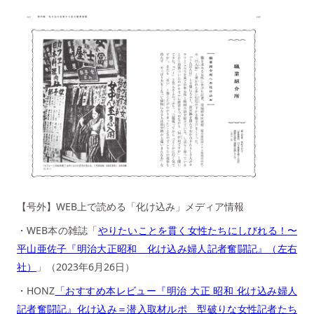
【号外】WEB上で読める「化け込み」メディア情報
・WEB本の雑誌「
やりたいことを貫く女性たちにしびれる！〜
平山亜佐子『明治大正昭和 化け込み婦人記者奮闘記』（左右
社）
」（2023年6月26日）
・HONZ
「おすすめ本レビュー『明治 大正 昭和 化け込み婦人
記者奮闘記』化け込み＝潜入取材ルポ 型破りな女性記者たち