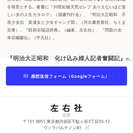
を得意とする。著書に『20世紀破天荒セレブ ありえないほど楽
しい女の人生カタログ』（国書刊行会）、『明治大正昭和 不
良少女伝 莫連女と少女ギャング団』（河出書房新社、ちくま
文庫）、『戦前尖端語辞典』（編著、左右社）、『問題の女
本荘幽蘭伝』（平凡社）。
『明治大正昭和 化け込み婦人記者奮闘記』
の感想をおくる
感想送信フォーム（Googleフォーム）
住所
〒151-0051
東京都渋谷区千駄ヶ谷3丁目55-12
ヴィラパルテノンB1