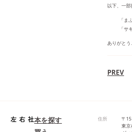
以下、一部
「ま
「サ
ありがとう
PREV
本を探す
住所
〒15
東京