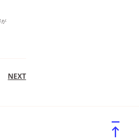
容が
。
NEXT