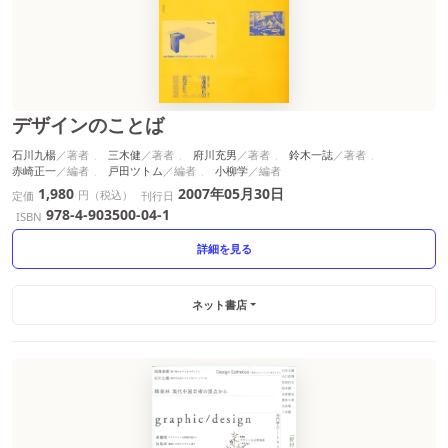
デザインのことば
石川九楊
三木健
府川充男
鈴木一誌
赤崎正一
戸田ツトム
小柳学
1,980
2007年05月30日
円（税込）
定価
刊行日
978-4-903500-04-1
ISBN
詳細を見る
ネット書店