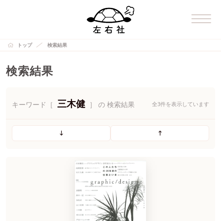
トップ
検索結果
検索結果
三木健
キーワード［
］ の 検索結果
全3件を表示しています