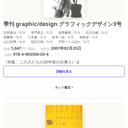
季刊 graphic/design グラフィックデザイン3号
臼田捷治
寺門孝之
池澤夏樹
石川九楊
斎藤環
三木健
鈴木一誌
加島卓
山口信博
祖父江慎
戸田ツトムほか
1,047
2007年02月25日
円（税込）
定価
刊行日
978-4-903500-03-4
ISBN
〈特集〉この人たちの20年前の仕事といま
詳細を見る
ネット書店