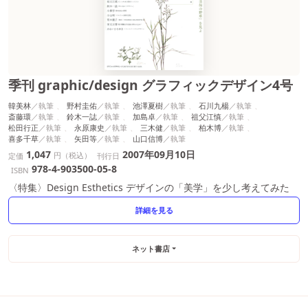
季刊 graphic/design グラフィックデザイン4号
韓美林
野村圭佑
池澤夏樹
石川九楊
斎藤環
鈴木一誌
加島卓
祖父江慎
松田行正
永原康史
三木健
柏木博
喜多千草
矢田等
山口信博
1,047
2007年09月10日
円（税込）
定価
刊行日
978-4-903500-05-8
ISBN
〈特集〉Design Esthetics デザインの「美学」を少し考えてみた
詳細を見る
ネット書店