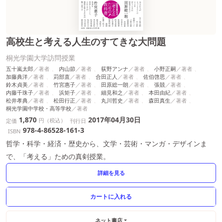
高校生と考える人生のすてきな大問題
桐光学園大学訪問授業
五十嵐太郎
内山節
荻野アンナ
小野正嗣
加藤典洋
苅部直
合田正人
佐伯啓思
鈴木貞美
竹宮惠子
田原総一朗
張競
内藤千珠子
浜矩子
細見和之
本田由紀
松井孝典
松田行正
丸川哲史
森田真生
桐光学園中学校・高等学校
1,870
2017年04月30日
円（税込）
定価
刊行日
978-4-86528-161-3
ISBN
哲学・科学・経済・歴史から、文学・芸術・マンガ・デザインま
で、「考える」ための真剣授業。
詳細を見る
ネット書店