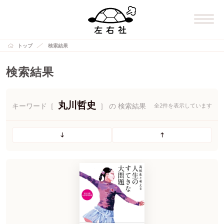
トップ
検索結果
検索結果
丸川哲史
キーワード［
］ の 検索結果
全2件を表示しています