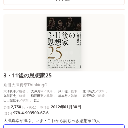
3・11後の思想家25
別冊大澤真幸ThinkingO
大澤真幸
大澤真幸
武田徹
北田暁大
丸川哲史
柳澤田実
橋本努
高澤秀次
山田登世子
ほか
2,750
2012年01月30日
円（税込）
定価
刊行日
978-4-903500-67-6
ISBN
大澤真幸が撰ぶ、いま・これから読むべき思想家25人