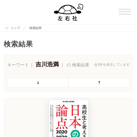
トップ
検索結果
検索結果
吉川浩満
キーワード［
］ の 検索結果
全2件を表示しています