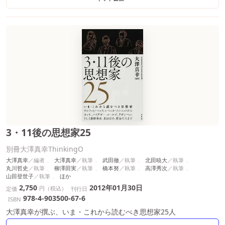
3・11後の思想家25
別冊大澤真幸ThinkingO
大澤真幸
大澤真幸
武田徹
北田暁大
丸川哲史
柳澤田実
橋本努
高澤秀次
山田登世子
ほか
2,750
2012年01月30日
円（税込）
定価
刊行日
978-4-903500-67-6
ISBN
大澤真幸が撰ぶ、いま・これから読むべき思想家25人