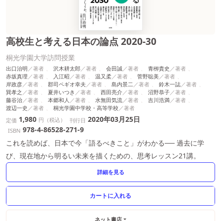
高校生と考える日本の論点 2020-30
桐光学園大学訪問授業
出口治明
沢木耕太郎
会田誠
青栁貴史
赤坂真理
入江昭
温又柔
菅野聡美
岸政彦
郡司ペギオ幸夫
島内景二
鈴木一誌
巽孝之
夏井いつき
西田亮介
沼野恭子
藤谷治
本郷和人
水無田気流
吉川浩満
渡辺一史
桐光学園中学校・高等学校
1,980
2020年03月25日
円（税込）
定価
刊行日
978-4-86528-271-9
ISBN
これを読めば、日本で今「語るべきこと」がわかる── 過去に学
び、現在地から明るい未来を描くための、思考レッスン21講。
詳細を見る
ネット書店