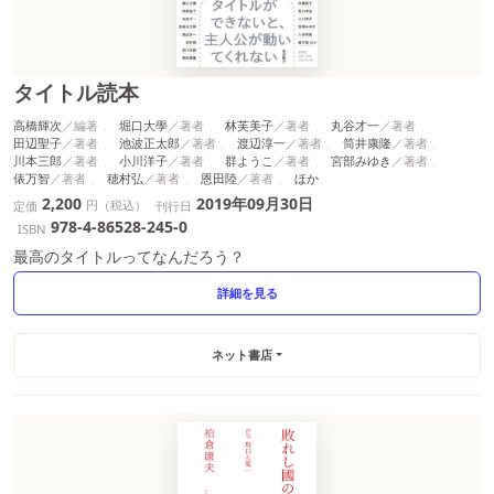
タイトル読本
高橋輝次
堀口大學
林芙美子
丸谷才一
田辺聖子
池波正太郎
渡辺淳一
筒井康隆
川本三郎
小川洋子
群ようこ
宮部みゆき
俵万智
穂村弘
恩田陸
ほか
2,200
2019年09月30日
円（税込）
定価
刊行日
978-4-86528-245-0
ISBN
最高のタイトルってなんだろう？
詳細を見る
ネット書店