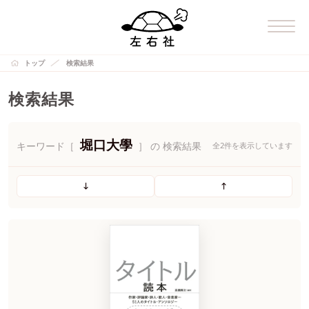
トップ
検索結果
検索結果
堀口大學
キーワード［
］ の 検索結果
全2件を表示しています