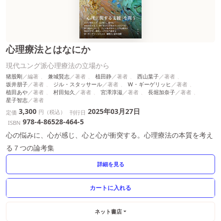
心理療法とはなにか
現代ユング派心理療法の立場から
猪股剛
兼城賢志
植田静
西山葉子
坂井朋子
ジル・スタッサール
W・ギーゲリッヒ
植田あや
村田知久
宮澤淳滋
長堀加奈子
星子智志
3,300
2025年03月27日
円（税込）
定価
刊行日
978-4-86528-464-5
ISBN
心の悩みに、心が感じ、心と心が衝突する。心理療法の本質を考え
る７つの論考集
詳細を見る
ネット書店