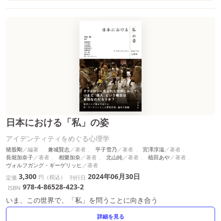
日本における「私」の姿
アイデンティティをめぐる心理学
猪股剛
兼城賢志
平子雪乃
宮澤淳滋
長堀加奈子
相樂加奈
北山純
植田あや
ヴォルフガング・ギーゲリッヒ
3,300
2024年06月30日
円（税込）
定価
刊行日
978-4-86528-423-2
ISBN
いま、この世界で、「私」を問うことに向き合う
詳細を見る