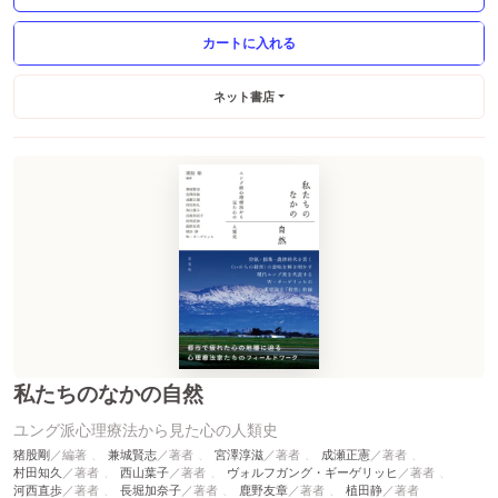
ネット書店
私たちのなかの自然
ユング派心理療法から見た心の人類史
猪股剛
兼城賢志
宮澤淳滋
成瀬正憲
村田知久
西山葉子
ヴォルフガング・ギーゲリッヒ
河西直歩
長堀加奈子
鹿野友章
植田静