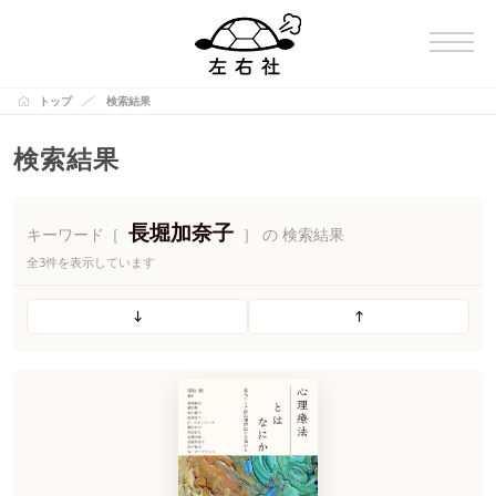
トップ
検索結果
検索結果
長堀加奈子
キーワード［
］ の 検索結果
全3件を表示しています