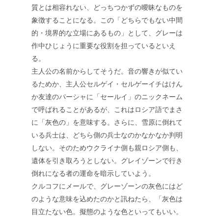
質とは相容れない、どっちつかずの曖昧なものを
象徴することになる。この「どちらでもない中間
的・境界的な立場にあるもの」として、グレーは
作中ひじょうに重要な役割を担っているといえ
る。
主人公の名前からしてそうだ。音の響きが似てい
るためか、主人公セルゲイ・セルゲーイチはけん
か友達のパーシャに「セールイ」のニックネーム
で呼ばれることがあるが、これはロシア語でまさ
に「灰色の」を意味する。さらに、雪原に倒れて
いる兵士は、どちら側の兵士なのかなかなか判明
しない。そのためウクライナ側も親ロシア側も、
遺体を引き取ろうとしない。グレイゾーンで行き
倒れになる者の運命を暗示していよう。
クルコフにメールで、グレーゾーンの灰色にはど
のような意味を込めたのかと訊ねたら、「灰色は
目立たない色。擬態のような色といってもいい。