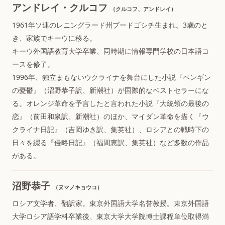
アンドレイ・クルコフ
（クルコフ、アンドレイ）
1961年ソ連のレニングラード州ブードゴシチ生まれ。3歳のと
き、家族でキーウに移る。
キーウ外国語教育大学卒業、同時期に情報専門学校の日本語コ
ースを修了。
1996年、独立まもないウクライナを舞台にした小説『ペンギン
の憂鬱』（沼野恭子訳、新潮社）が国際的なベストセラーにな
る。オレンジ革命を予言したと言われた小説『大統領の最後の
恋』（前田和泉訳、新潮社）のほか、マイダン革命を描く『ウ
クライナ日記』（吉岡ゆき訳、集英社）、ロシアとの戦時下の
日々を綴る『侵略日記』（福間恵訳、集英社）など多数の作品
がある。
沼野恭子
（ヌマノキョウコ）
ロシア文学者、翻訳家。東京外国語大学名誉教授。東京外国語
大学ロシア語学科卒業後、東京大学大学院博士課程単位取得満