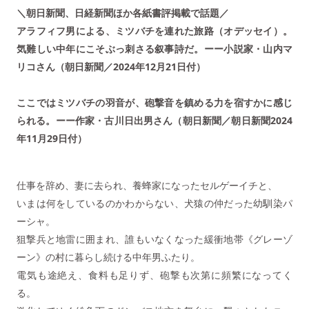
＼朝日新聞、日経新聞ほか各紙書評掲載で話題／
アラフィフ男による、ミツバチを連れた旅路（オデッセイ）。
気難しい中年にこそぶっ刺さる叙事詩だ。ーー小説家・山内マ
リコさん（朝日新聞／2024年12月21日付）
ここではミツバチの羽音が、砲撃音を鎮める力を宿すかに感じ
られる。ーー作家・古川日出男さん（朝日新聞／朝日新聞2024
年11月29日付）
仕事を辞め、妻に去られ、養蜂家になったセルゲーイチと、
いまは何をしているのかわからない、犬猿の仲だった幼馴染パ
ーシャ。
狙撃兵と地雷に囲まれ、誰もいなくなった緩衝地帯《グレーゾ
ーン》の村に暮らし続ける中年男ふたり。
電気も途絶え、食料も足りず、砲撃も次第に頻繁になってく
る。