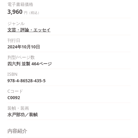
電子書籍価格
3,960
円（税込）
ジャンル
文芸・評論・エッセイ
刊行日
2024年10月10日
判型/ページ数
四六判 並製 464ページ
ISBN
978-4-86528-435-5
Cコード
C0092
装幀・装画
水戸部功／装幀
内容紹介