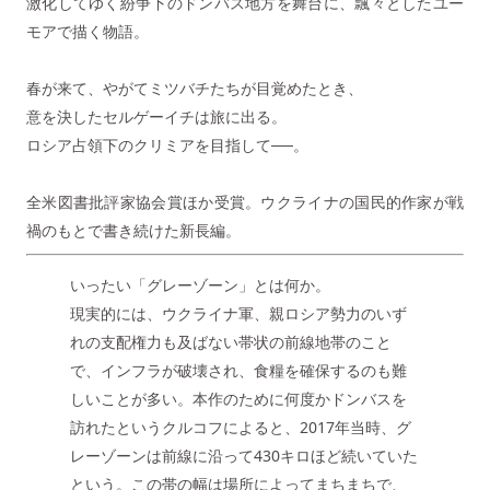
激化してゆく紛争下のドンバス地方を舞台に、飄々としたユー
モアで描く物語。
春が来て、やがてミツバチたちが目覚めたとき、
意を決したセルゲーイチは旅に出る。
ロシア占領下のクリミアを目指して──。
全米図書批評家協会賞ほか受賞。ウクライナの国民的作家が戦
禍のもとで書き続けた新長編。
いったい「グレーゾーン」とは何か。
現実的には、ウクライナ軍、親ロシア勢力のいず
れの支配権力も及ばない帯状の前線地帯のこと
で、インフラが破壊され、食糧を確保するのも難
しいことが多い。本作のために何度かドンバスを
訪れたというクルコフによると、2017年当時、グ
レーゾーンは前線に沿って430キロほど続いていた
という。この帯の幅は場所によってまちまちで、