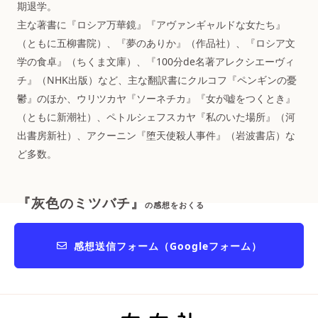
期退学。
主な著書に『ロシア万華鏡』『アヴァンギャルドな女たち』
（ともに五柳書院）、『夢のありか』（作品社）、『ロシア文
学の食卓』（ちくま文庫）、『100分de名著アレクシエーヴィ
チ』（NHK出版）など、主な翻訳書にクルコフ『ペンギンの憂
鬱』のほか、ウリツカヤ『ソーネチカ』『女が嘘をつくとき』
（ともに新潮社）、ペトルシェフスカヤ『私のいた場所』（河
出書房新社）、アクーニン『堕天使殺人事件』（岩波書店）な
ど多数。
『灰色のミツバチ』
の感想をおくる
感想送信フォーム（Googleフォーム）