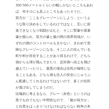
300-500メートルくらいの幅しかないところもあれ
ば、何キロにも及ぶところもあったそうだ。
双方が「ここをグレーゾーンにしよう」というよ
うな取り決めをしているわけではなく、互いに前
進できなくなり戦闘が止むと、そこに塹壕や退避
壕が掘られ、双方の壕と壕の間の境界領域が、い
ずれの側のコントロールもきかない、きわめて危
険なグレーゾーンになる。そこに人の住んでいる
町や村が存在することがあり得るわけで、どちら
側からも弾が飛んできたり、反対側へ頭上を飛び
越えていったりし、最悪の場合は住民が犠牲にな
ることもある。どちら側も住人の安全にじゅうぶ
ん配慮してくれるわけではないので、多くの住民
が逃げ出してしまうのだ。
比喩的に考えるなら、グレー（灰色）というのは
黒でも白でもない中間色なので、「敵か味方か」
と白黒をはっきりつけなければならない戦争の本