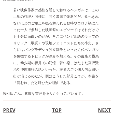
若い映像作家の感性を通して触れるベンガルは、この
土地の料理と同様に、甘く濃密で刺激的だ。食べきれ
ないほどのご馳走を振る舞われる歓待やコロナ禍にた
った一人で参加した映画祭のエピソードはそれだけで
も十分に面白いのだが、そこにベンガル語のラップの
リリック（歌詞）や現地フェミニストたちの小史、さ
らにはバングラデシュ独立闘争といった近代ベンガル
を象徴するトピックが深みを加える。その縦糸と横糸
に、幼少期の福井での記憶、苦い恋、はたまた宮沢賢
治や沖縄旅行の話といった、著者のごく個人的な思い
出が混じるのだが、実はこうした部分こそが、本書を
「読む旅」だと呼びたい理由である。
軽刈田さん、素敵な書評をありがとうございます。
PREV
TOP
NEXT