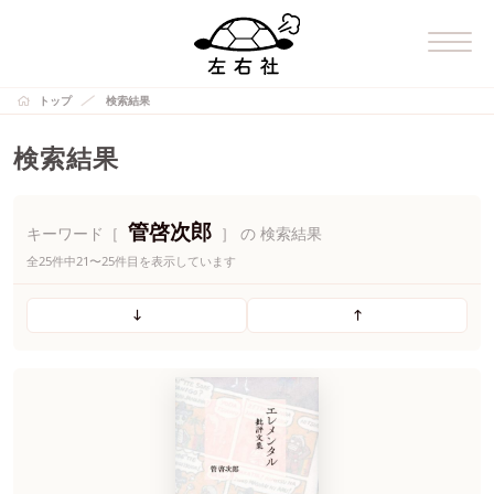
トップ
検索結果
検索結果
管啓次郎
キーワード［
］ の 検索結果
全25件中21〜25件目を表示しています