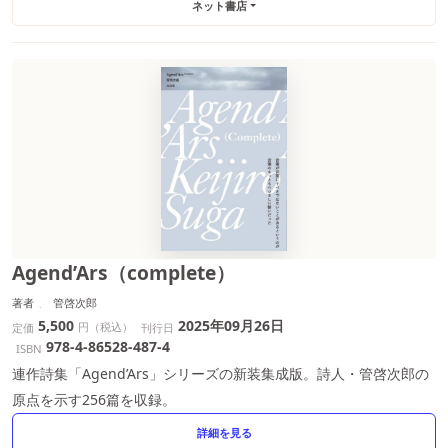
ネット書店
Agend’Ars（complete）
著者
管啓次郎
5,500
2025年09月26日
円（税込）
定価
刊行日
978-4-86528-487-4
ISBN
連作詩集「Agend’Ars」シリーズの新装集成版。詩人・管啓次郎の
原点を示す256篇を収録。
詳細を見る