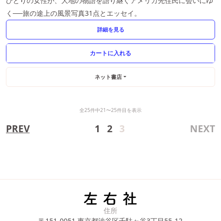
ひとりの女性が、大地の物語を語り継ぐアメリカ先住民に会いにゆ
く──旅の途上の風景写真31点とエッセイ。
詳細を見る
ネット書店
全25件中21〜25件目を表示
PREV
1
2
3
NEXT
住所
〒151-0051
東京都渋谷区千駄ヶ谷3丁目55-12