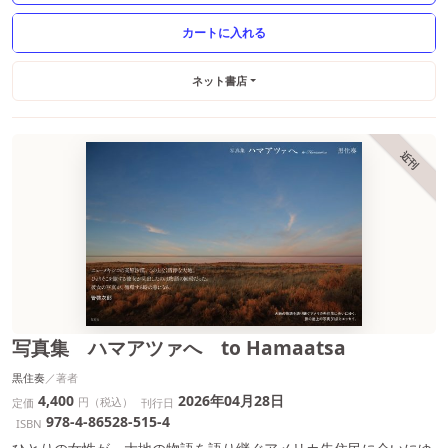
ネット書店
近刊
写真集 ハマアツァへ to Hamaatsa
黒住奏
4,400
2026年04月28日
円（税込）
定価
刊行日
978-4-86528-515-4
ISBN