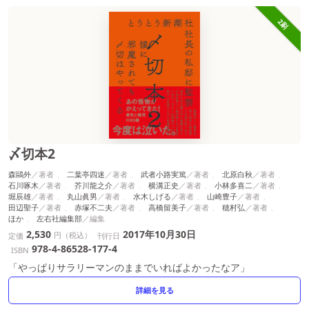
2刷
〆切本2
森鷗外
二葉亭四迷
武者小路実篤
北原白秋
石川啄木
芥川龍之介
横溝正史
小林多喜二
堀辰雄
丸山眞男
水木しげる
山崎豊子
田辺聖子
赤塚不二夫
高橋留美子
穂村弘
ほか
左右社編集部
2,530
2017年10月30日
円（税込）
定価
刊行日
978-4-86528-177-4
ISBN
「やっぱりサラリーマンのままでいればよかったなア」
詳細を見る