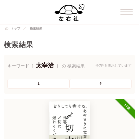
トップ
検索結果
検索結果
太宰治
キーワード［
］ の 検索結果
全7件を表示しています
11刷