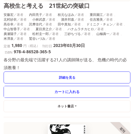
高校生と考える 21世紀の突破口
安藤宏
内田亮子
枝元なほみ
重田園江
北村紗衣
小林武彦
酒井邦嘉
住吉雅美
髙谷幸
詫摩佳代
田中真知
ドミニク・チェン
中山智香子
夏目房之介
ハナムラチカヒロ
廣瀬陽子
松村圭一郎
三砂ちづる
山極壽一
米澤泉
鷲谷いづみ
1,980
2023年03月30日
円（税込）
定価
刊行日
978-4-86528-365-5
ISBN
各分野の最先端で活躍する21人の講師陣が送る、 危機の時代の必
須教養！
詳細を見る
ネット書店
近刊