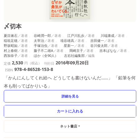
〆切本
夏目漱石
谷崎潤一郎
江戸川乱歩
川端康成
稲垣足穂
太宰治
埴谷雄高
吉田健一
野坂昭如
手塚治虫
星新一
谷川俊太郎
村上春樹
藤子不二雄A
岡崎京子
吉本ばなな
西加奈子
ほか（全90人）
左右社編集部
2,530
2016年09月20日
円（税込）
定価
刊行日
978-4-86528-153-8
ISBN
「かんにんしてくれ給へ どうしても書けないんだ……」 「鉛筆を何
本も削ってばかりいる」
詳細を見る
ネット書店