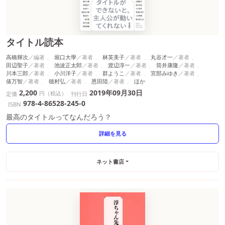
タイトル読本
高橋輝次
堀口大學
林芙美子
丸谷才一
田辺聖子
池波正太郎
渡辺淳一
筒井康隆
川本三郎
小川洋子
群ようこ
宮部みゆき
俵万智
穂村弘
恩田陸
ほか
2,200
2019年09月30日
円（税込）
定価
刊行日
978-4-86528-245-0
ISBN
最高のタイトルってなんだろう？
詳細を見る
ネット書店