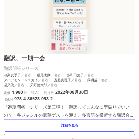
翻訳、一期一会
翻訳問答シリーズ
鴻巣友季子
横尾忠則
多和田葉子
ダイアモンド☆ユカイ
斎藤真理子
呉明益
温又柔
天野健太郎
1,980
2022年08月30日
円（税込）
定価
刊行日
978-4-86528-098-2
ISBN
「翻訳問答」シリーズ第三弾！ 翻訳ってこんなに型破りでいい
の？ 各ジャンルの豪華ゲストを迎え、多言語を横断する翻訳合戦
が開幕！
詳細を見る