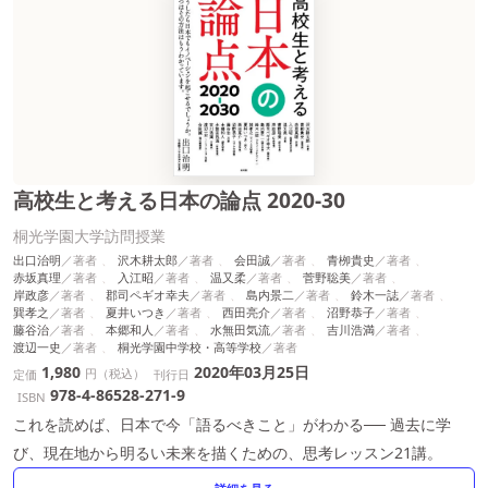
高校生と考える日本の論点 2020-30
桐光学園大学訪問授業
出口治明
沢木耕太郎
会田誠
青栁貴史
赤坂真理
入江昭
温又柔
菅野聡美
岸政彦
郡司ペギオ幸夫
島内景二
鈴木一誌
巽孝之
夏井いつき
西田亮介
沼野恭子
藤谷治
本郷和人
水無田気流
吉川浩満
渡辺一史
桐光学園中学校・高等学校
1,980
2020年03月25日
円（税込）
定価
刊行日
978-4-86528-271-9
ISBN
これを読めば、日本で今「語るべきこと」がわかる── 過去に学
び、現在地から明るい未来を描くための、思考レッスン21講。