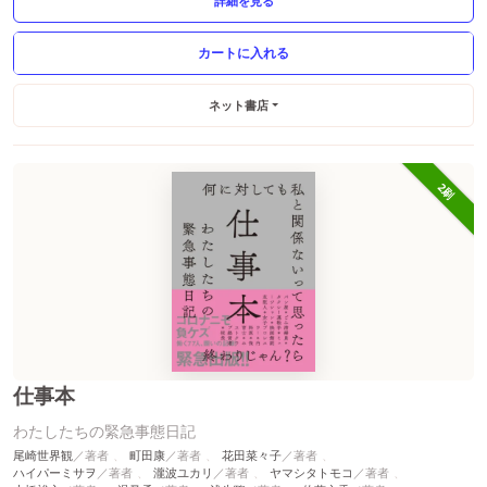
詳細を見る
ネット書店
2刷
仕事本
わたしたちの緊急事態日記
尾崎世界観
町田康
花田菜々子
ハイパーミサヲ
瀧波ユカリ
ヤマシタトモコ