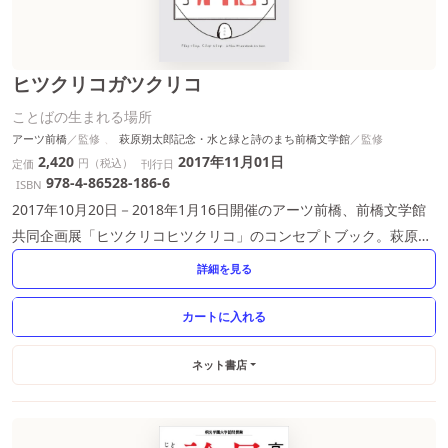
ヒツクリコガツクリコ
ことばの生まれる場所
アーツ前橋
萩原朔太郎記念・水と緑と詩のまち前橋文学館
2,420
2017年11月01日
円（税込）
定価
刊行日
978-4-86528-186-6
ISBN
2017年10月20日－2018年1月16日開催のアーツ前橋、前橋文学館
共同企画展「ヒツクリコヒツクリコ」のコンセプトブック。萩原朔
太郎から北園克衛、オノ・ヨーコや鈴木ヒラクまで。
詳細を見る
ネット書店