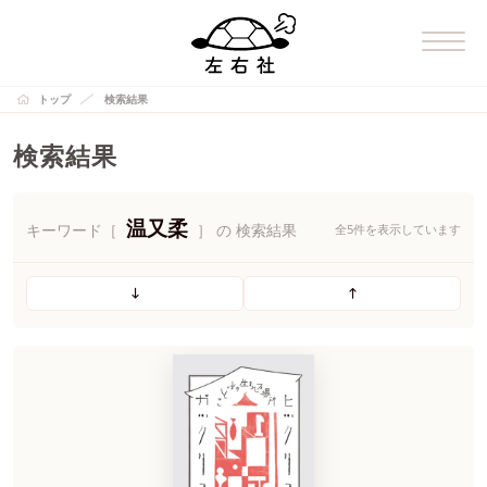
トップ
検索結果
検索結果
温又柔
キーワード［
］ の 検索結果
全5件を表示しています