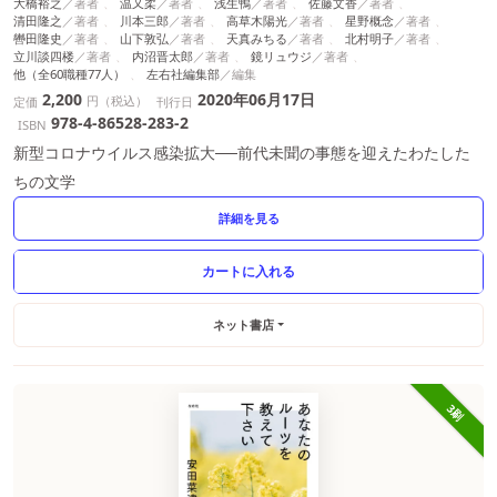
大橋裕之
温又柔
浅生鴨
佐藤文香
清田隆之
川本三郎
高草木陽光
星野概念
轡田隆史
山下敦弘
天真みちる
北村明子
立川談四楼
内沼晋太郎
鏡リュウジ
他（全60職種77人）
左右社編集部
2,200
2020年06月17日
円（税込）
定価
刊行日
978-4-86528-283-2
ISBN
新型コロナウイルス感染拡大──前代未聞の事態を迎えたわたした
ちの文学
詳細を見る
ネット書店
3刷