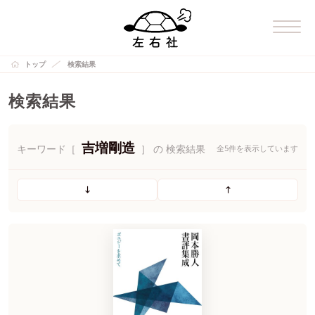
トップ
検索結果
検索結果
吉増剛造
キーワード［
］ の 検索結果
全5件を表示しています