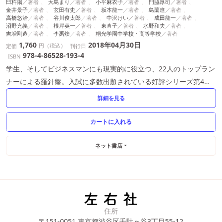
臼杵陽
大島まり
小平麻衣子
門脇厚司
金井景子
玄田有史
坂本龍一
島薗進
高橋悠治
谷川俊太郎
中沢けい
成田龍一
沼野充義
根岸英一
東直子
水野和夫
吉増剛造
李禹煥
桐光学園中学校・高等学校
1,760
2018年04月30日
円（税込）
定価
刊行日
978-4-86528-193-4
ISBN
学生、そしてビジネスマンにも現実的に役立つ、22人のトップラン
ナーによる羅針盤。入試に多数出題されている好評シリーズ第4
弾。
詳細を見る
ネット書店
住所
〒151-0051
東京都渋谷区千駄ヶ谷3丁目55-12