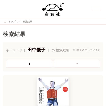
トップ
検索結果
検索結果
田中優子
キーワード［
］ の 検索結果
全1件を表示しています