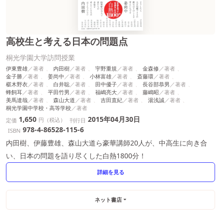
高校生と考える日本の問題点
桐光学園大学訪問授業
伊東豊雄
内田樹
宇野重規
金森修
金子勝
姜尚中
小林富雄
斎藤環
椹木野衣
白井聡
田中優子
長谷部恭男
蜂飼耳
平田竹男
福嶋亮大
藤嶋昭
美馬達哉
森山大道
吉田直紀
湯浅誠
桐光学園中学校・高等学校
1,650
2015年04月30日
円（税込）
定価
刊行日
978-4-86528-115-6
ISBN
内田樹、伊藤豊雄、森山大道ら豪華講師20人が、中高生に向き合
い、日本の問題を語り尽くした白熱1800分！
詳細を見る
ネット書店