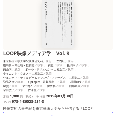
LOOP映像メディア学 Vol. 9
東京藝術大学大学院映像研究科
左右社
磯崎新＋高山明＋桂英史
英史
飯岡幸子
高山明
ポール・ドリエセン＋山村浩二
ライムント・クルメ＋山村浩二
ウェンディ・ティルビー＆アマンダ・フォービス＋山村浩二
諏訪敦彦
c-project（佐藤雅彦）
村田萌菜
蔣雯
東方悠平
伊阪柊
的場真唯
宇田敦子
古澤龍
1,980
2019年03月30日
円（税込）
定価
刊行日
978-4-86528-231-3
ISBN
映像芸術の最先端を東京藝術大学から発信する「LOOP」