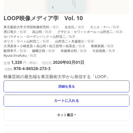
LOOP映像メディア学 Vol. 10
東京藝術大学大学院映像研究科
左右社
カニエ・ナハ
濱口竜介
高山明
グザビエ・カワ＝トポール＋山村浩二
セバスチャン・ローデンバック＋山村浩二
ボリス・ラベ＋山村浩二
山村浩二＋木越俊介
大澤真幸＋小林恵吾＋高山明＋松江哲明＋桂英史
青柳菜摘
飯岡幸子
藤幡正樹
布施琳太郎
大岩雄典
Ryuta Imafuku
1,320
2020年03月01日
円（税込）
定価
刊行日
978-4-86528-273-3
ISBN
映像芸術の最先端を東京藝術大学から発信する「LOOP」
詳細を見る
ネット書店