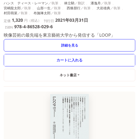
ハンス゠ティース・レーマン
林立騎
潘逸舟
宮嶋龍太郎
山形一生
西條朋行
大岩雄典
村田萌菜
布施琳太郎
1,320
2021年03月31日
円（税込）
定価
刊行日
978-4-86528-029-6
ISBN
映像芸術の最先端を東京藝術大学から発信する「LOOP」
詳細を見る
ネット書店