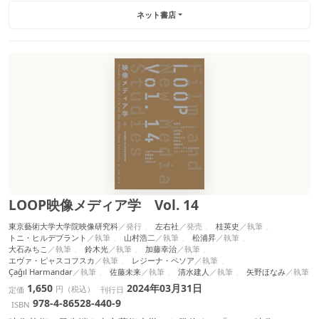
ネット書店
LOOP映像メディア学 Vol. 14
東京藝術大学大学院映像研究科
左右社
桂英史
トニ・ヒルデブラント
山村浩二
松浦昇
大石みちこ
鈴木光
加藤幸治
エヴァ・ピャスコフスカ
レジーナ・ペソア
Çağıl Harmandar
佐藤未来
清水建人
矢野ほなみ
1,650
2024年03月31日
円（税込）
定価
刊行日
978-4-86528-440-9
ISBN