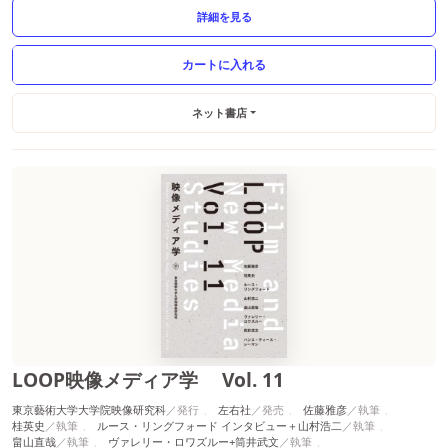
よる対談掲載。
詳細を見る
ネット書店
LOOP映像メディア学 Vol. 11
東京藝術大学大学院映像研究科
左右社
佐藤雅彦
桂英史
ルース・リングフォード インタビュー＋山村浩二
畠山直哉
ヴァレリー・ロワズルー+筒井武文