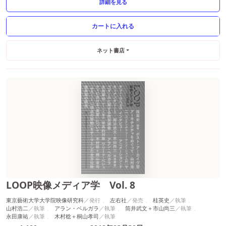
詳細を見る
ネット書店
LOOP映像メディア学 Vol. 8
東京藝術大学大学院映像研究科
左右社
桂英史
山村浩二
アラン・ベルガラ
筒井武文＋市山尚三
永田康祐
木村稔＋桐山孝司