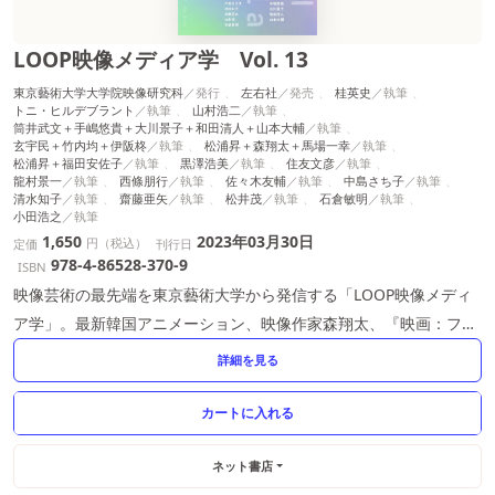
LOOP映像メディア学 Vol. 13
東京藝術大学大学院映像研究科
左右社
桂英史
トニ・ヒルデブラント
山村浩二
筒井武文＋手嶋悠貴＋大川景子＋和田清人＋山本大輔
玄宇民＋竹内均＋伊阪柊
松浦昇＋森翔太＋馬場一幸
松浦昇＋福田安佐子
黒澤浩美
住友文彦
龍村景一
西條朋行
佐々木友輔
中島さち子
清水知子
齋藤亜矢
松井茂
石倉敏明
小田浩之
1,650
2023年03月30日
円（税込）
定価
刊行日
978-4-86528-370-9
ISBN
映像芸術の最先端を東京藝術大学から発信する「LOOP映像メディ
ア学」。最新韓国アニメーション、映像作家森翔太、『映画：フィ
ッシュマンズ』など充実の最新号
詳細を見る
ネット書店