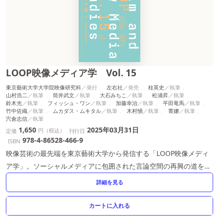
LOOP映像メディア学 Vol. 15
東京藝術大学大学院映像研究科
左右社
桂英史
山村浩二
筒井武文
大石みちこ
松浦昇
鈴木光
フィッシュ・ワン
加藤幸治
平田竜馬
竹中佐織
ムカダス・ムキタル
木村愼
菁娜
宍倉志信
1,650
2025年03月31日
円（税込）
定価
刊行日
978-4-86528-466-9
ISBN
映像芸術の最先端を東京藝術大学から発信する「LOOP映像メディ
ア学」。ソーシャルメディアに包囲された言論空間の再興の道をさ
ぐる論考、最新のアニメーション論、映画論、ゲーム研究を収録し
詳細を見る
た最新号