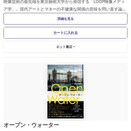
映像芸術の最先端を東京藝術大学から発信する「LOOP映像メディ
ア学」。現代アートとマネーの不健康な関係の意味を問い直す論
考、最新のアニメーション論、映画論を収録した530ページ超最新
詳細を見る
号
ネット書店
オープン・ウォーター