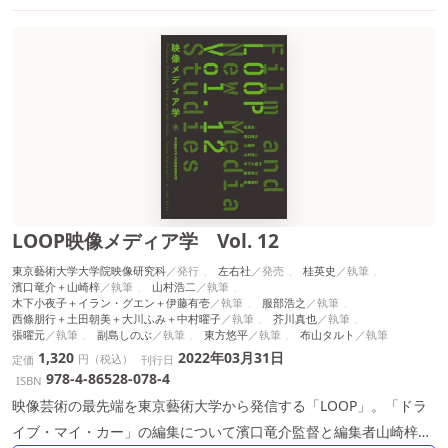
LOOP映像メディア学 Vol. 12
東京藝術大学大学院映像研究科
左右社
桂英史
濱口竜介＋山崎梓
山村浩二
木下小夜子＋イラン・グエン＋伊藤有壱
服部浩之
西條朋行＋土田朝美＋大川ふみ＋中村曜子
芥川真也
張曜元
副島しのぶ
東方悠平
布山タルト
1,320
2022年03月31日
円（税込）
定価
刊行日
978-4-86528-078-4
ISBN
映像芸術の最先端を東京藝術大学から発信する「LOOP」。「ドラ
イブ・マイ・カー」の編集について濱口竜介監督と編集者山崎梓に