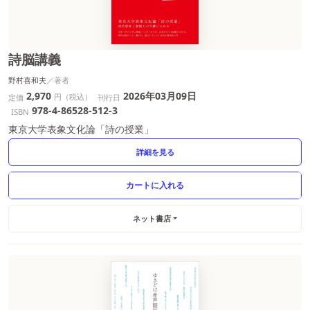
詩脳講義
野村喜和夫
2,970
2026年03月09日
円（税込）
定価
刊行日
978-4-86528-512-3
ISBN
東京大学表象文化論「詩の授業」
詳細を見る
ネット書店