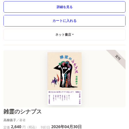
詳細を見る
ネット書店
近刊
雑霊のシナプス
高柳蕗子
2,640
2026年04月30日
円（税込）
定価
刊行日