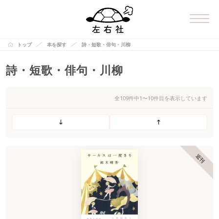
トップ
本を探す
詩・短歌・俳句・川柳
詩・短歌・俳句・川柳
全109件中1〜10件目を表示しています
近刊