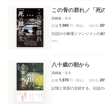
この骨の群れ／「死
高嶋進
1,980
20
円（税込）
定価
刊行日
伝説の小劇場ジァンジァンの劇
──。
八十歳の朝から
高嶋進
1,870
20
円（税込）
定価
刊行日
記憶と現実の交錯する、伝説の