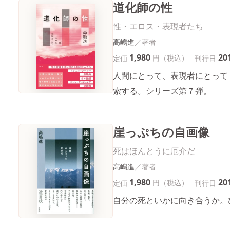
道化師の性
性・エロス・表現者たち
高嶋進
1,980
20
円（税込）
定価
刊行日
人間にとって、表現者にとって
索する。シリーズ第７弾。
崖っぷちの自画像
死はほんとうに厄介だ
高嶋進
1,980
20
円（税込）
定価
刊行日
自分の死といかに向き合うか。