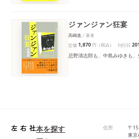
ジァンジァン狂宴
高嶋進
1,870
20
円（税込）
定価
刊行日
忌野清志郎も、中島みゆきも、
本を探す
住所
〒15
東京