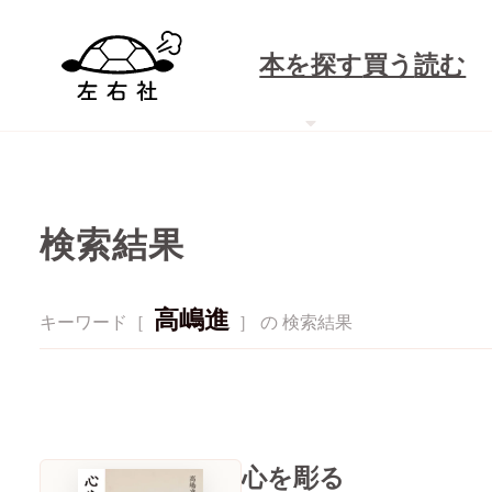
本を探す
買う
読む
検索結果
高嶋進
キーワード［
］ の 検索結果
心を彫る