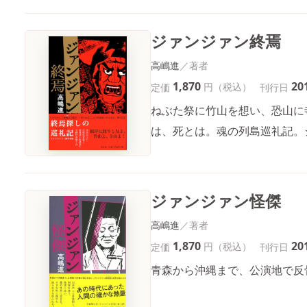
ジァンジァン終焉
高嶋進
1,870
20
円（税込）
定価
刊行日
ねぶた祭に竹山を想い、恐山に
は、死とは。魂の列島巡礼記。
ジァンジァン怪傑
高嶋進
1,870
20
円（税込）
定価
刊行日
青森から沖縄まで、公演地で反