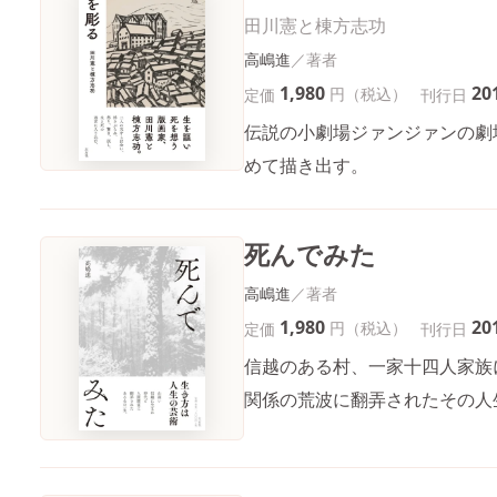
田川憲と棟方志功
高嶋進
1,980
20
円（税込）
定価
刊行日
伝説の小劇場ジァンジァンの劇
めて描き出す。
死んでみた
高嶋進
1,980
20
円（税込）
定価
刊行日
信越のある村、一家十四人家族
関係の荒波に翻弄されたその人