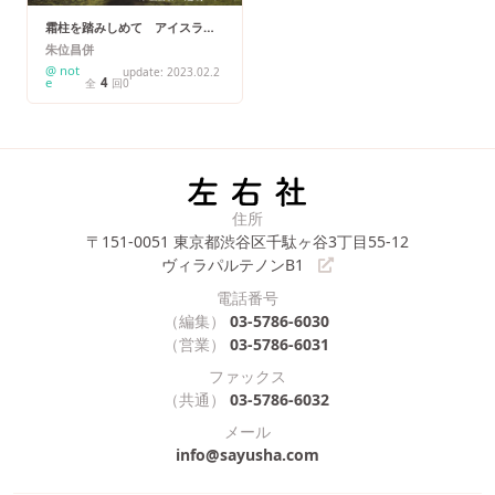
霜柱を踏みしめて アイスラン
ド、土地と言葉と物語
朱位昌併
@ not
update: 2023.02.2
e
4
全
回
0
住所
〒151-0051
東京都渋谷区千駄ヶ谷3丁目55-12
ヴィラパルテノンB1
電話番号
（編集）
03-5786-6030
（営業）
03-5786-6031
ファックス
（共通）
03-5786-6032
メール
info@sayusha.com