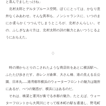
と喜んでましたっけね」
北村太郎とデルタブルース空間。ぼくにとっては、かなり意
外なくみあわせ。そんな異和も、ノンシャランスに、いつのま
にか柔らかくつつんでしまうところが、北村さんらしい。そ
の、ふしぎなあり方は、北村太郎の詩の魅力とあいつうじるよ
うにおもえた。
♢
時の潮からとりのこされたような商店街をあとに横浜駅へ、
ふたたび歩きだす。赤レンガ倉庫、大さん橋、港の見える丘公
園、日本丸……港湾都市横浜のウォーターフロントの魅力は随所
にあるが、べつの魅惑が、横浜にはあるのだ。
それは、橋梁と運河が奏でる水都の魅力。たとえば、ウォー
ターフロントから大岡川にそって桜木町の駅を通過し、野毛町