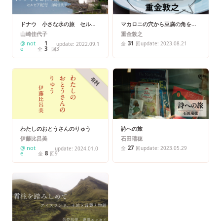
ドナウ 小さな水の旅 セルビ
マカロニの穴から豆腐の角を見
ア紀行
る
山崎佳代子
重金敦之
@ not
1
31
全
回
update: 2023.08.21
update: 2022.09.1
e
3
全
回
3
有料
わたしのおとうさんのりゅう
詩への旅
伊藤比呂美
石田瑞穂
@ not
27
全
回
update: 2023.05.29
update: 2024.01.0
e
8
全
回
9