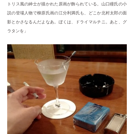
トリス風の紳士が描かれた原画が飾られている。山口瞳氏の小
説の登場人物で柳原氏画の江分利満氏も、どこか北村太郎の面
影とかさなるんだよなあ。ぼくは、ドライマルチニ。あと、グ
ラタンを」