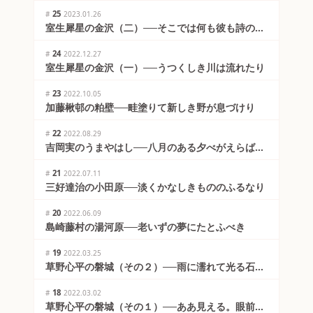
25
#
2023.01.26
室生犀星の金沢（二）──そこでは何も彼も詩の世
界だった
24
#
2022.12.27
室生犀星の金沢（一）──うつくしき川は流れたり
23
#
2022.10.05
加藤楸邨の粕壁──畦塗りて新しき野が息づけり
22
#
2022.08.29
吉岡実のうまやはし──八月のある夕べがえらばれ
る
21
#
2022.07.11
三好達治の小田原──淡くかなしきもののふるなり
20
#
2022.06.09
島崎藤村の湯河原──老いずの夢にたとふべき
19
#
2022.03.25
草野心平の磐城（その２）──雨に濡れて光る石が
ある
18
#
2022.03.02
草野心平の磐城（その１）──ああ見える。眼前に