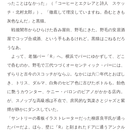
ったことはなかった」（『コーヒーとエクレアと詩人 スケッ
チ・北村太郎』）。「徹底して埋没していますね。呑むときも
灰色なんだ」と黒猫。
戦後闇市からひらけた呑み屋街、野毛にきた。野毛の安居酒
屋でコップ合成酒、という手もあるけれど。黒猫はごねるだろ
うなあ。
よって、老舗バー「R」へ。横浜でバーにゆかずして、どこ
で呑むのか。野毛で三代つづくオーセンティック・バーには、
ずらりと古今のスコッチがならぶ。なかには六〇年代とおぼし
き、トリス、ダルマ、白角のセピア色に古びたボトルも。飴色
に艶うカウンター、ケニー・バロンのピアノがかかる店内。
が、スノッブな高級感は不在で、庶民的な気楽さとジャズと紫
煙が静かにダンスしていた。
「サントリーの看板イラストレーターだった柳原良平氏が通っ
たバーだよ。ほら、壁に『R』と刻まれたドアに通うアンクル