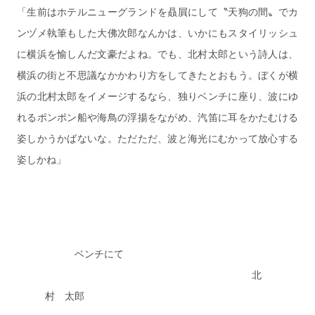
「生前はホテルニューグランドを贔屓にして〝天狗の間〟でカ
ンヅメ執筆もした大佛次郎なんかは、いかにもスタイリッシュ
に横浜を愉しんだ文豪だよね。でも、北村太郎という詩人は、
横浜の街と不思議なかかわり方をしてきたとおもう。ぼくが横
浜の北村太郎をイメージするなら、独りベンチに座り、波にゆ
れるポンポン船や海鳥の浮揚をながめ、汽笛に耳をかたむける
姿しかうかばないな。ただただ、波と海光にむかって放心する
姿しかね」
ベンチにて
北
村 太郎