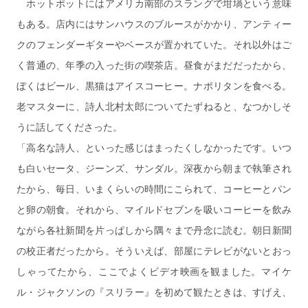
ホットポットにはアメリカ南部のスラングで坩堝という意味
もある。店内にはサンハウスのブルースがかかり、アンティー
クのフェンダーギターやベースが置かれていた。それ以外はご
く普通の、年季の入った街の喫茶店。昼食がまだだったから、
ぼくはビール、黒猫はアイスコーヒー。ナポリタンを食べる。
老マスターに、詩人北村太郎についてたずねると、なつかしそ
うに話してくださった。
「高名な詩人、といった感じはまったくしなかったです。いつ
も白いセータ、ジーンズ、サンダル。深夜から朝まで執筆され
たから、毎日、いまくらいの時間にこられて、コーヒーとパン
と卵の朝食。それから、マイルドセブンを吸いコーヒーを飲み
ながら各社新聞を片っぱしから隅々まで丹念に読む。朝日新聞
の校正者だったから。そういえば、部屋にテレビがないとおっ
しゃってたから、ここでよくビデオ映画を観ました。マイケ
ル・ジャクソンの『スリラー』を初めて観たときは、すげえ、