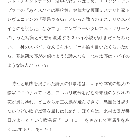
ンド・チャンドラーの『湖中の女』をはじめ、エリック・アン
ブラーの『あるスパイの墓碑銘』や偉大な覆面ミステリ作家ト
レヴェニアンの『夢果つる街』といった数々のミステリやスパ
イものを訳した。なかでも、アンブラーやグレアム・グリーン
のような写実と幻想が混淆するスパイ小説が好きだったみた
い。「神のスパイ」なんてキルケゴール論を書いたくらいだか
ら。萩原朔太郎が探偵のような詩人なら、北村太郎はスパイの
ような詩人だったね」
特性と痕跡を消された詩人の仕事場は、いまや本物の無人の
静寂につつまれている。アルカリ成分を好む外来種のケシ科の
花が風にゆれ、どこからか三羽鴉が飛んできて、鳥類とは思え
ないひどい歌で黒猫を威しはじめた。ぼくらは、北村太郎が毎
日かよったという喫茶店「HOT POT」をさがして商店街を歩
く……すると、あった！