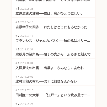
さびしい
9
#
2020.05.26
立原道造の浦和──僕は、窓がひとつ欲しい。
8
#
2020.04.16
吉原幸子の四谷──わたしはどこにもゐなかった
7
#
2020.03.13
フランシス・ジャムのバスク──秋の風はオリーブ
のように苦いではないか
6
#
2019.12.31
宗秋月の済州島──包丁の先から ふるさと刻んで
5
#
2019.10.04
入澤康夫の出雲──出雲よ さみなしにあわれ
4
#
2019.09.02
北村太郎の横浜──ぼくに戦慄なんかない
3
#
2019.07.10
田村隆一の大塚──「江戸一」という飲み屋で一杯
ひっかけて
2
#
2019.05.24