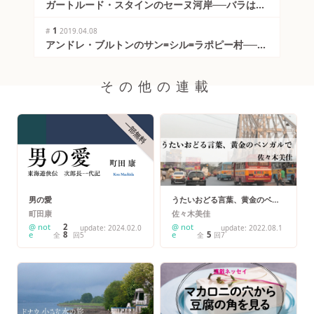
ガートルード・スタインのセーヌ河岸──バラはバ
ラでありバラでありバラである
1
#
2019.04.08
アンドレ・ブルトンのサン=シル=ラポピー村──詩
には欠かせない空間がある
その他の連載
一部無料
男の愛
うたいおどる言葉、黄金のベン
ガルで
町田康
佐々木美佳
@ not
2
@ not
update: 2024.02.0
update: 2022.08.1
e
8
e
5
全
回
5
全
回
7