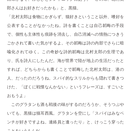
郎さんはお好きだったかも」と、黒猫。
「北村太郎は食物にかぎらず、猫好きということ以外、嗜好を
公表することがなかったね。詩を書くことは自己韜晦の手段
で、個性も主体性も痕跡を消去し、自己消滅への情熱につきう
ごかされて書いた気がするよ。その韜晦は詩の内部でさらに暗
喩化されてゆく。この奇妙な詩的韜晦は北村太郎の生理であ
り、氏を詩人にしたんだ。海が世界で陸が地上の生活だったと
すれば、どちらからも書くことで韜晦した北村太郎は、港の
人、だったのだろうね。スパイ的なスリルからも隠れて書きつ
けた、「ぼくに戦慄なんかない」というフレーズは、すごいと
おもうよ」
このグラタンも酒も戦後の味がするのだろうか、そうつぶや
いても、黒猫は猫耳西風。グラタンを空にし「スパイはみなベ
ンチが好きですよね。連絡員と逢ったり」と、けっこう穿った
ことをいうもんだ。