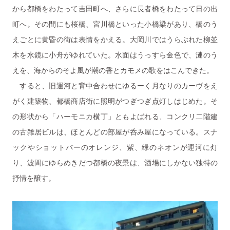
から都橋をわたって吉田町へ、さらに長者橋をわたって日の出
町へ。その間にも桜橋、宮川橋といった小橋梁があり、橋のう
えごとに黄昏の街は表情をかえる。大岡川ではうらぶれた柳並
木を水鏡に小舟がゆれていた。水面はうっすら金色で、漣のう
えを、海からのそよ風が潮の香とカモメの歌をはこんできた。
すると、旧運河と背中合わせにゆるーく月なりのカーヴをえ
がく建築物、都橋商店街に照明がつぎつぎ点灯しはじめた。そ
の形状から「ハーモニカ横丁」ともよばれる、コンクリ二階建
の古雑居ビルは、ほとんどの部屋が呑み屋になっている。スナ
ックやショットバーのオレンジ、紫、緑のネオンが運河に灯
り、波間にゆらめきだつ都橋の夜景は、酒場にしかない独特の
抒情を醸す。