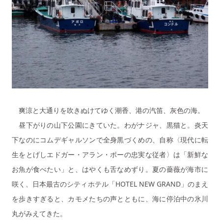
爽涼と大通りを吹きぬけてゆく潮香、港の汽笛、灰色の海。
昼下がりの山下公園にきていた。わがナジャ、黒猫と。炎天
下なのにコムデギャルソンで全身黒づくめの、自称〈現代に転
生をとげしエドガー・アラン・ポーの忠実な従者〉は「新鮮な
お魚が食べたい」と、はやくも舌なめずり。夏の薔薇が海市に
咲く、日本最古のシティホテル「HOTEL NEW GRAND」のまえ
を歩きすぎると、カモメたちの声とともに、海に停泊中の氷川
丸がみえてきた。