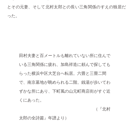
とその元妻、そして北村太郎との長い三角関係のすえの独居だ
った。
田村夫妻と百メートルも離れていない所に住んで
いる三角関係に疲れ、加島祥造に頼んで探しても
らった横浜中区大芝台へ転居。六畳と三畳二間
で、南京墓地が眺められる二階。銭湯が歩いてわ
ずかな所にあり、下町風の山元町商店街がすぐ近
くにあった。
（『北村
太郎の全詩篇』年譜より）