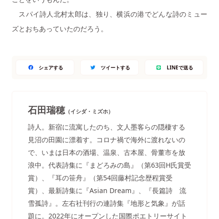
スパイ詩人北村太郎は、独り、横浜の港でどんな詩のミュー
ズとおちあっていたのだろう。
シェアする
ツイートする
LINEで送る
石田瑞穂
（イシダ・ミズホ）
詩人。新宿に流寓したのち、文人墨客らの隠棲する
見沼の田園に漂着す。コロナ禍で海外に渡れないの
で、いまは日本の酒場、温泉、古本屋、骨董市を放
浪中。代表詩集に『まどろみの島』（第63回H氏賞受
賞）、『耳の笹舟』（第54回藤村記念歴程賞受
賞）、最新詩集に『Asian Dream』、『長篇詩 流
雪孤詩』。左右社刊行の連詩集『地形と気象』が話
題に。2022年にオープンした国際ポエトリーサイト