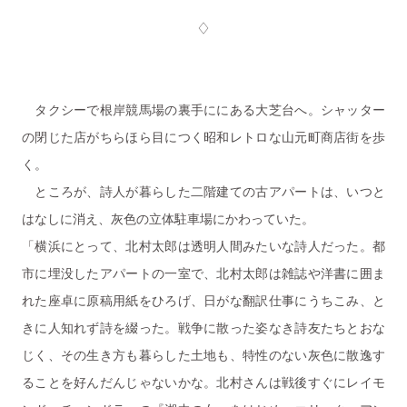
♢
タクシーで根岸競馬場の裏手ににある大芝台へ。シャッター
の閉じた店がちらほら目につく昭和レトロな山元町商店街を歩
く。
ところが、詩人が暮らした二階建ての古アパートは、いつと
はなしに消え、灰色の立体駐車場にかわっていた。
「横浜にとって、北村太郎は透明人間みたいな詩人だった。都
市に埋没したアパートの一室で、北村太郎は雑誌や洋書に囲ま
れた座卓に原稿用紙をひろげ、日がな翻訳仕事にうちこみ、と
きに人知れず詩を綴った。戦争に散った姿なき詩友たちとおな
じく、その生き方も暮らした土地も、特性のない灰色に散逸す
ることを好んだんじゃないかな。北村さんは戦後すぐにレイモ