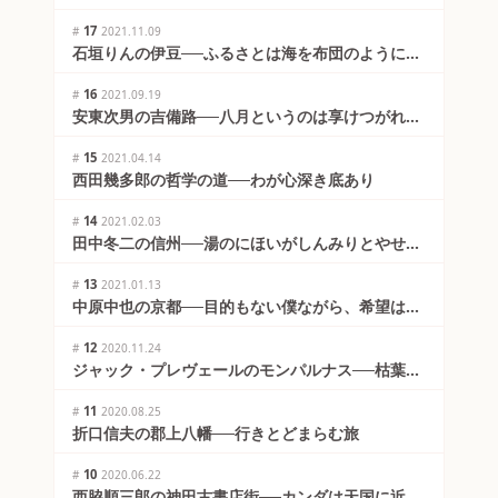
仰ぐ二箭(ふたつや)山。
17
#
2021.11.09
石垣りんの伊豆──ふるさとは海を布団のように着
ていた。
16
#
2021.09.19
安東次男の吉備路──八月というのは享けつがれた
果物だ
15
#
2021.04.14
西田幾多郎の哲学の道──わが心深き底あり
14
#
2021.02.03
田中冬二の信州──湯のにほいがしんみりとやせて
いる
13
#
2021.01.13
中原中也の京都──目的もない僕ながら、希望は胸
に高鳴つてゐた
12
#
2020.11.24
ジャック・プレヴェールのモンパルナス──枯葉を
集めるのはシャベル ね
11
#
2020.08.25
折口信夫の郡上八幡──行きとどまらむ旅
10
#
2020.06.22
西脇順三郎の神田古書店街──カンダは天国に近く