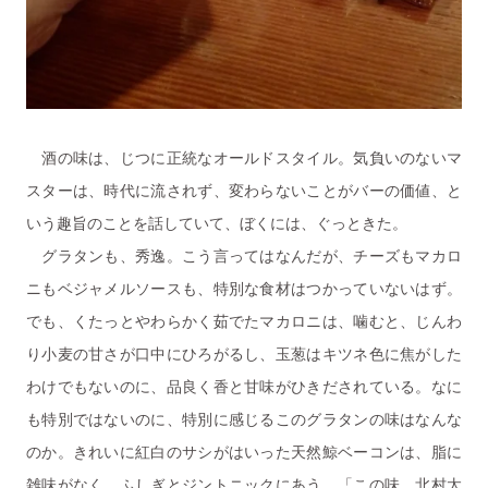
酒の味は、じつに正統なオールドスタイル。気負いのないマ
スターは、時代に流されず、変わらないことがバーの価値、と
いう趣旨のことを話していて、ぼくには、ぐっときた。
グラタンも、秀逸。こう言ってはなんだが、チーズもマカロ
ニもベジャメルソースも、特別な食材はつかっていないはず。
でも、くたっとやわらかく茹でたマカロニは、噛むと、じんわ
り小麦の甘さが口中にひろがるし、玉葱はキツネ色に焦がした
わけでもないのに、品良く香と甘味がひきだされている。なに
も特別ではないのに、特別に感じるこのグラタンの味はなんな
のか。きれいに紅白のサシがはいった天然鯨ベーコンは、脂に
雑味がなく、ふしぎとジントニックにあう。「この味、北村太