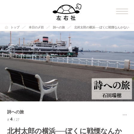
トップ
本日の〆切
詩への旅
北村太郎の横浜──ぼくに戦慄なんかない
詩への旅
4
#
/ 27
北村太郎の横浜──ぼくに戦慄なんか