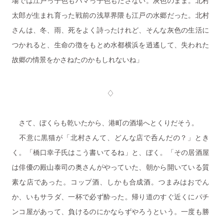
場では江戸っ子色もハマっ子色もださない。灰色のまま。北村
太郎が生まれ育った戦前の浅草界隈も江戸の水郷だった。北村
さんは、冬、雨、死をよく詩ったけれど、そんな灰色の生活に
つかれると、生命の徴をもとめ水都横浜を逍遙して、失われた
故郷の情景をかさねたのかもしれないね」
♢
さて、ぼくらも乾いたから、港町の酒場へとくりだそう。
不意に黒猫が「北村さんて、どんな店で呑んだの？」とき
く。「橋口幸子氏はこう書いてるね」と、ぼく。「その居酒屋
は俳優の殿山泰司の奥さんがやっていた、朝から開いている質
素な店であった。コップ酒、しかも合成酒。つまみはおでん
か、いもサラダ、一杯で必ず酔った。帰り道のすぐ近くにパチ
ンコ屋があって、負けるのにかならずやろうという。一度も勝