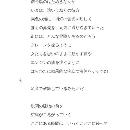
信号旗のはためきなんか
いまは、遠いうねりの彼方
褐色の頰に、街灯の蛍光を映して
ぼくの鼻先を、元気に通り過ぎていった
街には、どんな冒険があるのだろう
クレーンを操るように
女たちを思いのままに動かす夢や
エンジンの油を注ぐように
はらわたに効果的な泡立つ液体をそそぐ幻
を
足音で鼓舞しているみたいだ
税関の建物の前を
空罐がころがっていく
ここにある時間は、いったいどこに経って