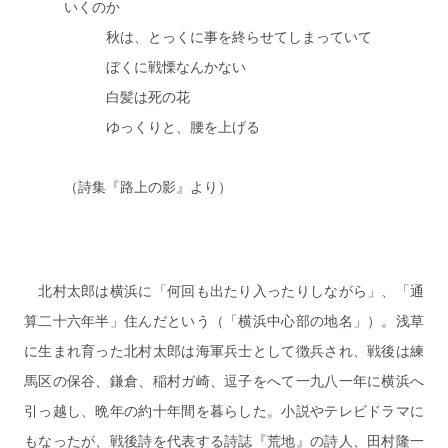
いくのか
秋は、とっくに事を終らせてしまっていて
ぼくに戦慄なんかない
白髪は死の花
ゆっくりと、腰を上げる
（詩集『路上の影』より）
北村太郎は横浜に「何回も出たり入ったりしながら」、「通
算二十六年半」住んだという（「横浜中心部の地名」）。浅草
に生まれ育った北村太郎は海軍兵士として徴兵され、戦後は練
馬区の保谷、鎌倉、稲村ガ崎、逗子をへて一九八一年に横浜へ
引っ越し、晩年の約十年間を暮らした。小説やテレビドラマに
もなったが、戦後詩を代表する詩誌『荒地』の詩人、田村隆一